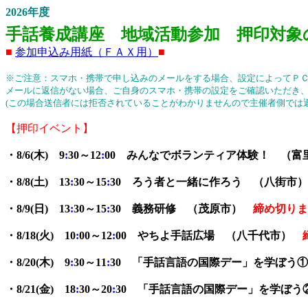
2026年度
手話養成講座 地域活動参加 押
■
参加申込み用紙（ＦＡＸ用）
■
※ご注意：スマホ・携帯で申し込みのメールをする場合、設定によってＰ
メールに返信がない場合、ご自身のスマホ・携帯の設定をご確認いただき
(この場合送信者には拒否されていることがわかりませんので主催者側では
【押印イベント】
・8/6(木
)
9
:
30～12
:
00 みんなでボランティア体験！ （富
・8/8(土
)
13
:
30～15
:
30 ろう者と一緒に作ろう （八街市）
・8/9(日
)
13
:
30～15
:
30 義務研修 （茂原市）
締め切りま
・8/18(火
)
10
:
00～12
:
00 やちよ手話広場 （八千代市）
・8/20(木
)
9
:
30～11
:
30 「手話言語の国際デー」を学ぼう
・8/21(金
)
18
:
30～20
:
30 「手話言語の国際デー」を学ぼう