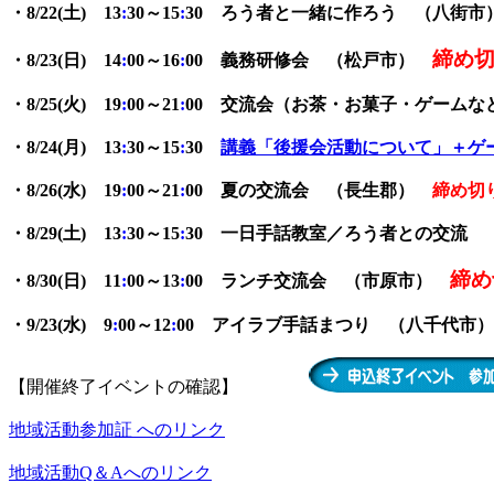
・8/22(土
)
13
:
30～15
:
30 ろう者と一緒に作ろう （八街市
締め
・8/23(日
)
14
:
00～16
:
00 義務研修会 （松戸市）
・8/25(火
)
19
:
00～21
:
00 交流会（お茶・お菓子・ゲームな
・8/24(月
)
13
:
30～15
:
30
講義「後援会活動について」＋ゲ
・8/26(水
)
19
:
00～21
:
00 夏の交流会 （長生郡）
締め切
・8/29(土
)
13
:
30～15
:
30 一日手話教室／ろう者との交流 
締め
・8/30(日
)
11
:
00～13
:
00 ランチ交流会 （市原市）
・9/23(水
)
9
:
00～12
:
00 アイラブ手話まつり （八千代市）
【開催終了イベントの確認】
地域活動参加証 へのリンク
地域活動Q＆Aへのリンク