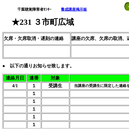
千葉聴覚障害者ｾﾝﾀｰ
養成講座掲示板
★231 ３市町広域
欠席・欠席取消・遅刻の連絡
講座の欠席、欠席の取消、
● 以下の通りお知らせ致します。
連絡月日
連番
対象
4/1
１
受講生
当講座の受講生に限定した連絡を
１
１
１
１
１